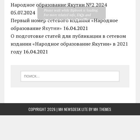
Народное образование Якутии №2 2024
Please wait while flipbook is loading.
05.07.2024
For more related info, FAQs and
Первый номер сетевого издания «Народное
issues please refer to
DearFlip
WordPress Flipbook Plugin Help
образование Якутии»
16.04.2021
documentation.
О подготовке статей для публикации в сетевом
издании «Народное образование Якутии» в 2021
году
16.04.2021
COPYRIGHT 2026 | MH NEWSDESK LITE BY
MH THEMES